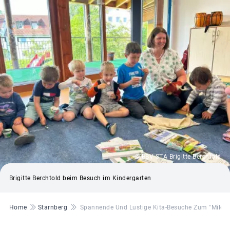
© BBV STA Brigitte Berchtold
Brigitte Berchtold beim Besuch im Kindergarten
Pfadnavigation
Home
Starnberg
Spannende Und Lustige Kita-Besuche Zum "Milchj