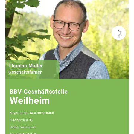
Thomas Müller
Geschäftsführer
BBV-Geschäftsstelle
Weilheim
Bayerischer Bauernverband
Fischerried 33
82362 Weilheim