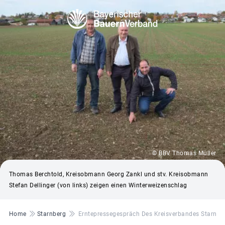
© BBV Thomas Müller
Thomas Berchtold, Kreisobmann Georg Zankl und stv. Kreisobmann
Stefan Dellinger (von links) zeigen einen Winterweizenschlag
Pfadnavigation
Home
Starnberg
Erntepressegespräch Des Kreisverbandes Starnber