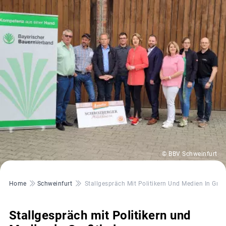
© BBV Schweinfurt
Pfadnavigation
Home
Schweinfurt
Stallgespräch Mit Politikern Und Medien In Greß
Stallgespräch mit Politikern und