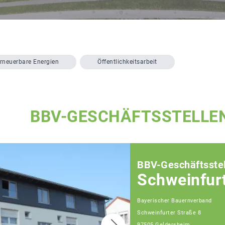
rneuerbare Energien
Öffentlichkeitsarbeit
BBV-GESCHÄFTSSTELLE
BBV-Geschäftsstel
Schweinfur
Bayerischer Bauernverband
Schweinfurter Straße 8
97505 Geldersheim