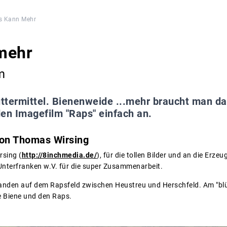
s Kann Mehr
mehr
m
uttermittel. Bienenweide ...mehr braucht man da
en Imagefilm "Raps" einfach an.
on Thomas Wirsing
rsing (
http://8inchmedia.de/
), für die tollen Bilder und an die Erz
Unterfranken w.V. für die super Zusammenarbeit.
anden auf dem Rapsfeld zwischen Heustreu und Herschfeld. Am "bl
e Biene und den Raps.