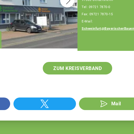
Tel: 09721 7870-0
Fax: 09721 7870-15
E-Mail:
Schweinfurt@BayerischerBauer
Klaus Pieroth
Geschäftsführer
ZUM KREISVERBAND
Mail