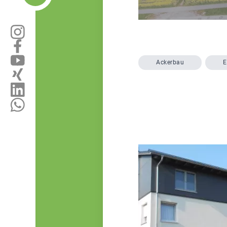
Ackerbau
E