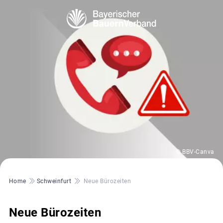
© BBV-Canva
Pfadnavigation
Home
Schweinfurt
Neue Bürozeiten
Neue Bürozeiten