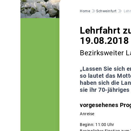
Pfadnavigation
Home
Schweinfurt
Leh
Lehrfahrt 
19.08.2018
Bezirksweiter L
„Lassen Sie sich 
so lautet das Mot
haben sich die La
sie ihr 70-jährige
vorgesehenes Pr
Anreise
Beginn: 11:00 Uhr