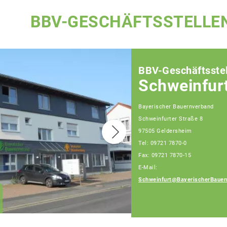
BBV-GESCHÄFTSSTELLE
BBV-Geschäftsstel
Schweinfur
Bayerischer Bauernverband
Schweinfurter Straße 8
97505 Geldersheim
Tel: 09721 7870-0
Fax: 09721 7870-15
E-Mail:
Schweinfurt@BayerischerBauer
Klaus Pieroth
Geschäftsführer