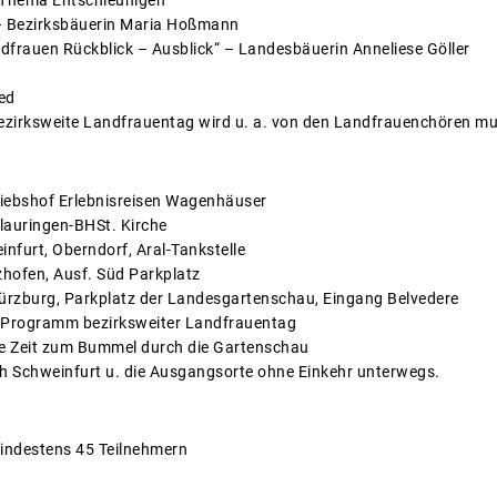
m Thema Entschleunigen
– Bezirksbäuerin Maria Hoßmann
dfrauen Rückblick – Ausblick“ – Landesbäuerin Anneliese Göller
ed
bezirksweite Landfrauentag wird u. a. von den Landfrauenchören m
ebshof Erlebnisreisen Wagenhäuser
auringen-BHSt. Kirche
furt, Oberndorf, Aral-Tankstelle
hofen, Ausf. Süd Parkplatz
rzburg, Parkplatz der Landesgartenschau, Eingang Belvedere
. Programm bezirksweiter Landfrauentag
ie Zeit zum Bummel durch die Gartenschau
 Schweinfurt u. die Ausgangsorte ohne Einkehr unterwegs.
mindestens 45 Teilnehmern