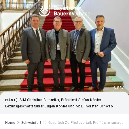
© BBV
(v.l.n.r.): StM Christian Bernreiter, Präsident Stefan Köhler,
Bezirksgeschäftsführer Eugen Köhler und MdL Thorsten Schwab
Pfadnavigation
Home
Schweinfurt
Gespräch Zu Photovoltaik-Freiflächenanlagen