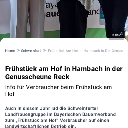
©
© BBV
Pfadnavigation
Home
Schweinfurt
Frühstück Am Hof In Hambach In Der Genussch
Frühstück am Hof in Hambach in der
Genusscheune Reck
Info für Verbraucher beim Frühstück am
Hof
Auch in diesem Jahr lud die Schweinfurter
Landfrauengruppe im Bayerischen Bauernverband
zum „Frühstück am Hof“ Verbraucher auf einen
landwirtschaftlichen Betrieb ein.