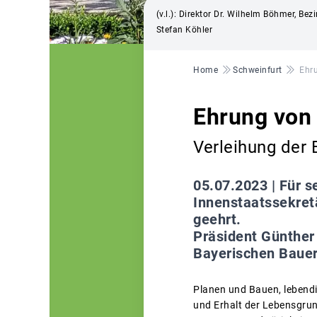
(v.l.): Direktor Dr. Wilhelm Böhmer, B
Stefan Köhler
Pfadnavigation
Home
Schweinfurt
Ehru
Ehrung von 
Verleihung der 
05.07.2023 |
Für s
Innenstaatssekretä
geehrt.
Präsident Günther 
Bayerischen Bauer
Planen und Bauen, lebendi
und Erhalt der Lebensgrun