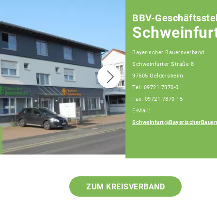
BBV-Geschäftsstel
Schweinfur
Bayerischer Bauernverband
Schweinfurter Straße 8
97505 Geldersheim
Tel: 09721 7870-0
Fax: 09721 7870-15
E-Mail:
Schweinfurt@BayerischerBauer
Klaus Pieroth
Geschäftsführer
ZUM KREISVERBAND