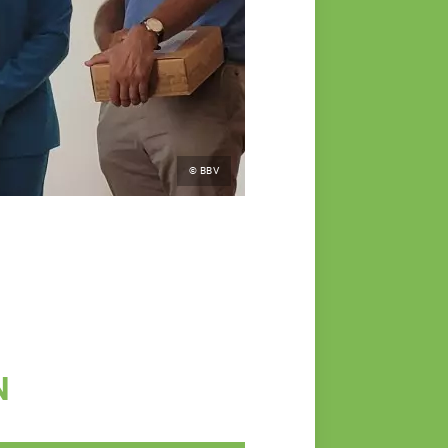
© BBV
N