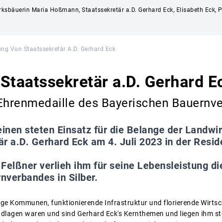
ezirksbäuerin Maria Hoßmann, Staatssekretär a.D. Gerhard Eck, Elisabeth Eck,
ng Von Staatssekretär A.D. Gerhard Eck
Staatssekretär a.D. Gerhard E
Ehrenmedaille des Bayerischen Bauernve
einen steten Einsatz für die Belange der Landwi
r a.D. Gerhard Eck am 4. Juli 2023 in der Resi
Felßner verlieh ihm für seine Lebensleistung d
nverbandes in Silber.
ge Kommunen, funktionierende Infrastruktur und florierende Wirtsch
dlagen waren und sind Gerhard Eck's Kernthemen und liegen ihm ste