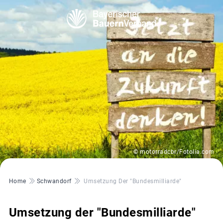
© motorradcbr/Fotolia.com
Pfadnavigation
Home
Schwandorf
Umsetzung Der "Bundesmilliarde"
Umsetzung der "Bundesmilliarde"