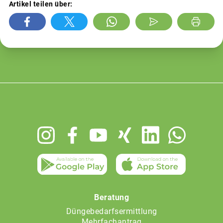
Artikel teilen über:
Footer
menu
Beratung
Düngebedarfsermittlung
Mehrfachantrag