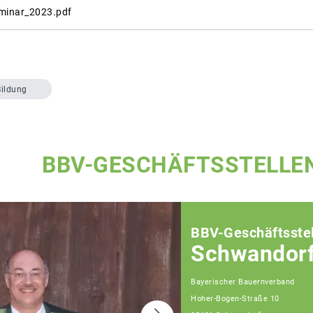
eminar_2023.pdf
Bildung
BBV-GESCHÄFTSSTELLE
BBV-Geschäftsstel
Schwandor
Bayerischer Bauernverband
Hoher-Bogen-Straße 10