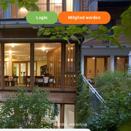
Login
Mitglied werden
© HdbL Herrsching