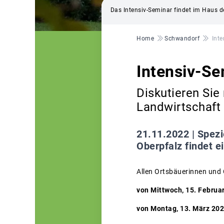
Das Intensiv-Seminar findet im Haus de
Pfadnavigation
Home
Schwandorf
Int
Intensiv-S
Diskutieren Sie
Landwirtschaft 
21.11.2022 |
Spezi
Oberpfalz findet e
Allen Ortsbäuerinnen und
von Mittwoch, 15. Februar
von Montag, 13. März 202