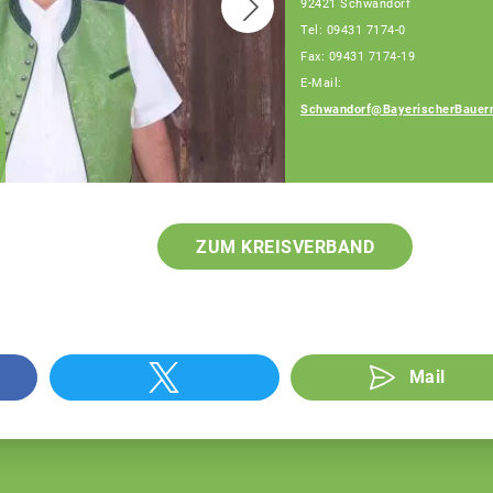
92421 Schwandorf
Tel: 09431 7174-0
Fax: 09431 7174-19
E-Mail:
Schwandorf@BayerischerBauer
Dominik Dorrer
Fachberater
ZUM KREISVERBAND
Mail