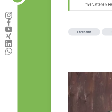
flyer_intensivs
Ehrenamt