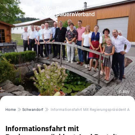
© BBV
Pfadnavigation
Home
Schwandorf
Informationsfahrt Mit Regierungspräsident Axel 
Informationsfahrt mit