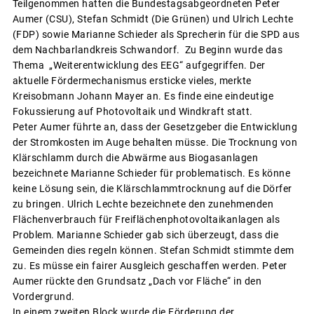
Teilgenommen hatten die Bundestagsabgeordneten Peter
Aumer (CSU), Stefan Schmidt (Die Grünen) und Ulrich Lechte
(FDP) sowie Marianne Schieder als Sprecherin für die SPD aus
dem Nachbarlandkreis Schwandorf. Zu Beginn wurde das
Thema „Weiterentwicklung des EEG“ aufgegriffen. Der
aktuelle Fördermechanismus ersticke vieles, merkte
Kreisobmann Johann Mayer an. Es finde eine eindeutige
Fokussierung auf Photovoltaik und Windkraft statt.
Peter Aumer führte an, dass der Gesetzgeber die Entwicklung
der Stromkosten im Auge behalten müsse. Die Trocknung von
Klärschlamm durch die Abwärme aus Biogasanlagen
bezeichnete Marianne Schieder für problematisch. Es könne
keine Lösung sein, die Klärschlammtrocknung auf die Dörfer
zu bringen. Ulrich Lechte bezeichnete den zunehmenden
Flächenverbrauch für Freiflächenphotovoltaikanlagen als
Problem. Marianne Schieder gab sich überzeugt, dass die
Gemeinden dies regeln können. Stefan Schmidt stimmte dem
zu. Es müsse ein fairer Ausgleich geschaffen werden. Peter
Aumer rückte den Grundsatz „Dach vor Fläche“ in den
Vordergrund.
In einem zweiten Block wurde die Förderung der