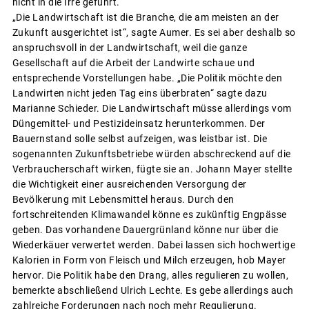
nicht in die Irre geführt.
„Die Landwirtschaft ist die Branche, die am meisten an der
Zukunft ausgerichtet ist“, sagte Aumer. Es sei aber deshalb so
anspruchsvoll in der Landwirtschaft, weil die ganze
Gesellschaft auf die Arbeit der Landwirte schaue und
entsprechende Vorstellungen habe. „Die Politik möchte den
Landwirten nicht jeden Tag eins überbraten“ sagte dazu
Marianne Schieder. Die Landwirtschaft müsse allerdings vom
Düngemittel- und Pestizideinsatz herunterkommen. Der
Bauernstand solle selbst aufzeigen, was leistbar ist. Die
sogenannten Zukunftsbetriebe würden abschreckend auf die
Verbraucherschaft wirken, fügte sie an. Johann Mayer stellte
die Wichtigkeit einer ausreichenden Versorgung der
Bevölkerung mit Lebensmittel heraus. Durch den
fortschreitenden Klimawandel könne es zukünftig Engpässe
geben. Das vorhandene Dauergrünland könne nur über die
Wiederkäuer verwertet werden. Dabei lassen sich hochwertige
Kalorien in Form von Fleisch und Milch erzeugen, hob Mayer
hervor. Die Politik habe den Drang, alles regulieren zu wollen,
bemerkte abschließend Ulrich Lechte. Es gebe allerdings auch
zahlreiche Forderungen nach noch mehr Regulierung.