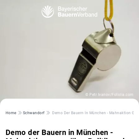
© Petr Ivanov/Fotolia.com
Pfadnavigation
Home
Schwandorf
Demo Der Bauern In München - Mahnaktion Gege
Demo der Bauern in München -