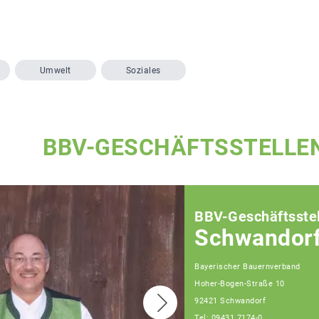
Umwelt
Soziales
BBV-GESCHÄFTSSTELLE
BBV-Geschäftsstel
Schwandor
Bayerischer Bauernverband
Hoher-Bogen-Straße 10
92421 Schwandorf
Tel: 09431 7174-0