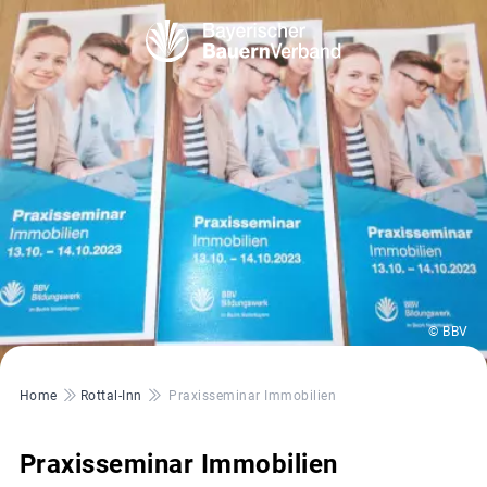
© BBV
Pfadnavigation
Home
Rottal-Inn
Praxisseminar Immobilien
Praxisseminar Immobilien