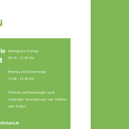
N
le
Montag bis Freitag:
n
08.15 - 12.00 Uhr
Montag und Donnerstag:
13.00 - 16.30 Uhr
Termine und Beratungen nach
vorheriger Vereinbarung - per Telefon
oder E-Mail.
Josef Blindeneder
nVerband.de
Fachberater