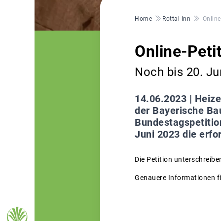
Pfadnavigation
Home
Rottal-Inn
Online
Online-Peti
Noch bis 20. Ju
14.06.2023 |
Heize
der Bayerische Bau
Bundestagspetition
Juni 2023 die erf
Die Petition unterschreibe
Genauere Informationen fi