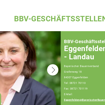
BBV-GESCHÄFTSSTELLE
BBV-Geschäftsstel
Eggenfelde
- Landau
Bayerischer Bauernverband
Grafenweg 18
84307 Eggenfelden
Tel: 08721 70110
Fax: 08721 701119
E-Mail:
Julia Artmeier
Eggenfelden@BayerischerBauer
Fachberaterin