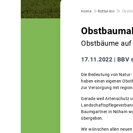
Pfadnavigation
Home
Rottal-Inn
Obstb
Obstbaumak
Obstbäume auf 
17.11.2022 |
BBV s
Die Bedeutung von Natur- 
haben einen eigenen Obstb
zur Versorgung mit region
Gerade weil Artenschutz u
Landschaftspflegeverband
Baumgartner in Nöham wu
übergeben.
Wir wünschen allen neuen B