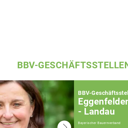
BBV-GESCHÄFTSSTELLE
BBV-Geschäftsstel
Eggenfelde
- Landau
Bayerischer Bauernverband