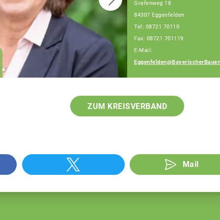
Grafenweg 18
84307 Eggenfelden
Tel: 08721 70110
Fax: 08721 701119
E-Mail:
Julia Artmeier
Eggenfelden@BayerischerBauer
Fachberaterin
ZUM KREISVERBAND
Mail