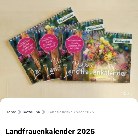
© dlv
Pfadnavigation
Home
Rottal-Inn
Landfrauenkalender 2025
Landfrauenkalender 2025