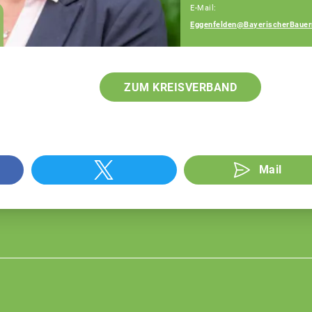
E-Mail:
Julia Artmeier
Eggenfelden@BayerischerBauer
Fachberaterin
ZUM KREISVERBAND
Mail