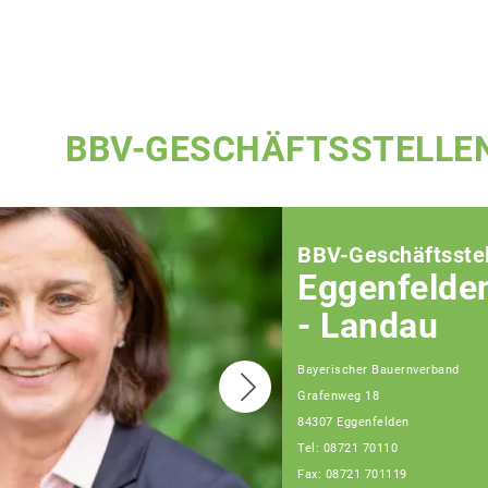
BBV-GESCHÄFTSSTELLE
BBV-Geschäftsstel
Eggenfelde
- Landau
Bayerischer Bauernverband
Grafenweg 18
84307 Eggenfelden
Tel: 08721 70110
Fax: 08721 701119