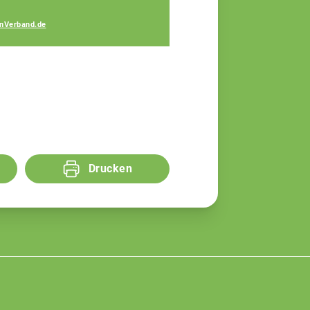
Josef Blindeneder
nVerband.de
Fachberater
Drucken