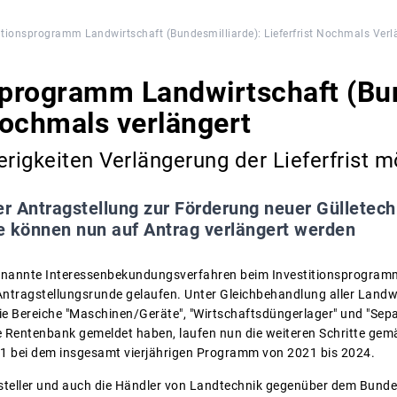
itionsprogramm Landwirtschaft (Bundesmilliarde): Lieferfrist Nochmals Verl
sprogramm Landwirtschaft (Bun
 nochmals verlängert
erigkeiten Verlängerung der Lieferfrist m
er Antragstellung zur Förderung neuer Gülletech
se können nun auf Antrag verlängert werden
 genannte Interessenbekundungsverfahren beim Investitionsprogram
 Antragstellungsrunde gelaufen. Unter Gleichbehandlung aller Landw
 die Bereiche "Maschinen/Geräte", "Wirtschaftsdüngerlager" und "Sep
he Rentenbank gemeldet haben, laufen nun die weiteren Schritte g
21 bei dem insgesamt vierjährigen Programm von 2021 bis 2024.
rsteller und auch die Händler von Landtechnik gegenüber dem Bund