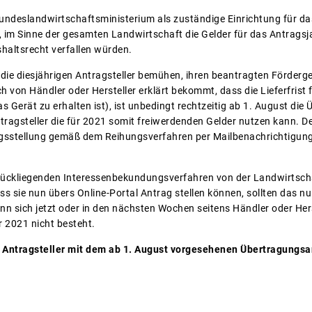
s Bundeslandwirtschaftsministerium als zuständige Einrichtung für 
, im Sinne der gesamten Landwirtschaft die Gelder für das Antrags
altsrecht verfallen würden.
h die diesjährigen Antragsteller bemühen, ihren beantragten Förder
ch von Händler oder Hersteller erklärt bekommt, dass die Lieferfrist 
s Gerät zu erhalten ist), ist unbedingt rechtzeitig ab 1. August d
tragsteller die für 2021 somit freiwerdenden Gelder nutzen kann. D
gsstellung gemäß dem Reihungsverfahren per Mailbenachrichtigung 
urückliegenden Interessenbekundungsverfahren von der Landwirtsch
 sie nun übers Online-Portal Antrag stellen können, sollten das nu
 sich jetzt oder in den nächsten Wochen seitens Händler oder Herste
 2021 nicht besteht.
Antragsteller mit dem ab 1. August vorgesehenen Übertragungsan