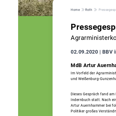
Pfadnavigation
Home
Roth
Pressegespr
Pressegespr
Agrarministerko
02.09.2020 |
BBV i
MdB Artur Auernh
Im Vorfeld der Agrarminis
und Weißenburg-Gunzenha
Dieses Gespräch fand am 
Indernbuch statt. Nach e
Artur Auernhammer bei fol
Politiker großes Verständn