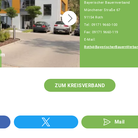
Bayerischer Bauernverband
Münchener Straße 67
91154 Roth
Tel: 09171 9660-100
Fax: 09171 9660-119
E-Mail:
Daniel Meier
Roth@BayerischerBauernVerban
rum
Geschäftsführer, Tel:
09171 9660-111
ZUM KREISVERBAND
Mail