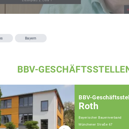
es
Bayern
BBV-GESCHÄFTSSTELLE
BBV-Geschäftsstel
Roth
Bayerischer Bauernverband
Münchener Straße 67