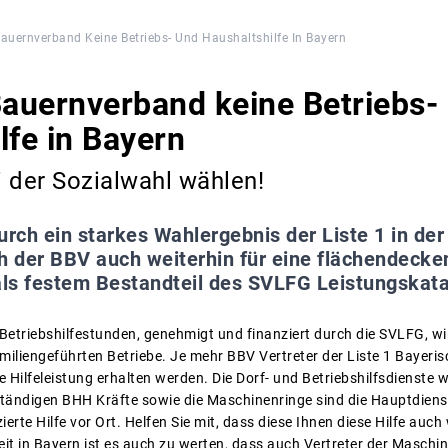
auernverband Keine Betriebs- Und Haushaltshilfe In Bayern
auernverband keine Betriebs-
lfe in Bayern
ei der Sozialwahl wählen!
urch ein starkes Wahlergebnis der Liste 1 in de
ch der BBV auch weiterhin für eine flächendecke
als festem Bestandteil des SVLFG Leistungskata
 Betriebshilfestunden, genehmigt und finanziert durch die SVLFG, wi
familiengeführten Betriebe. Je mehr BBV Vertreter der Liste 1 Baye
e Hilfeleistung erhalten werden. Die Dorf- und Betriebshilfsdienste
tändigen BHH Kräfte sowie die Maschinenringe sind die Hauptdienst
erte Hilfe vor Ort. Helfen Sie mit, dass diese Ihnen diese Hilfe auch
t in Bayern ist es auch zu werten, dass auch Vertreter der Maschin