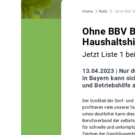
Pfadnavigation
Home
Roth
Ohne BBV B
Ohne BBV B
Haushaltshi
Jetzt Liste 1 b
13.04.2023 |
Nur d
in Bayern kann si
und Betriebshilfe 
Der Großteil der Dorf- und
profitieren viele unserer 
umso deutlicher kann dies
Berufsverband der selbsts
für schnelle und unkomplizi
Zeichen der Geschlossenhei