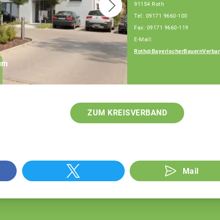
91154 Roth
Tel: 09171 9660-100
Fax: 09171 9660-119
E-Mail:
Daniel Meier
Roth@BayerischerBauernVerban
rum
Geschäftsführer, Tel:
09171 9660-111
ZUM KREISVERBAND
Mail