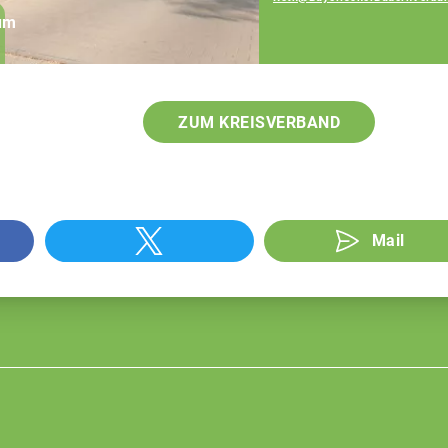
rum
Geschäftsführer, Tel:
09171 9660-111
ZUM KREISVERBAND
Mail