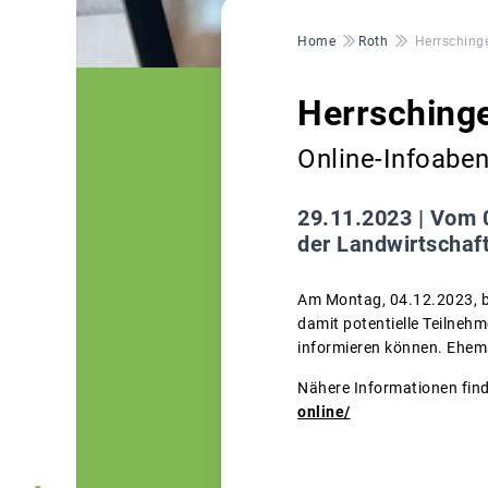
Pfadnavigation
Home
Roth
Herrsching
Herrschinge
Online-Infoabe
29.11.2023 |
Vom 0
der Landwirtschaf
Am Montag, 04.12.2023, b
damit potentielle Teilneh
informieren können. Ehema
Nähere Informationen find
online/