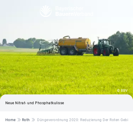
© BBV
Neue Nitrat- und Phosphatkulisse
Pfadnavigation
Home
Roth
Düngeverordnung 2020: Reduzierung Der Roten Gebiete 