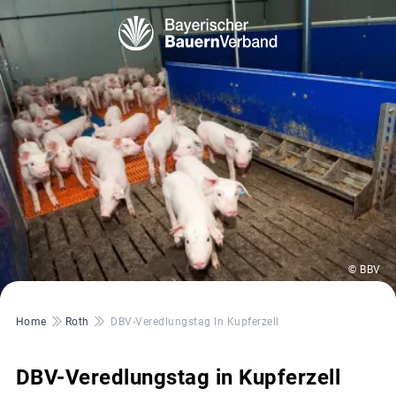
© BBV
Pfadnavigation
Home
Roth
DBV-Veredlungstag In Kupferzell
DBV-Veredlungstag in Kupferzell