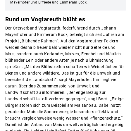
Mayerhofer und Elfriede und Emmeram Bock.
Rund um Vogtareuth blüht es
Der Ortsverband Vogtareuth, federführend durch Johann
Mayerhofer und Emmeram Bock, beteiligt sich seit Jahren am
Projekt „Blühende Rahmen“. Auf den Vogtareuther Feldern
werden deshalb heuer bald wieder nicht nur Getreide und
Mais, sondern auch Koriander, Malven, Fenchel und bläulich
blühender Lein oder andere Arten je nach Blühmischung
sprießen. „Mit den Blühstreifen schaffen wir Weideflächen für
Bienen und andere Wildtiere. Das ist gut für die Umwelt und
bereichert die Landschaft“, sagt Mayerhofer. Ihm liegt viel
daran, über das Zusammenspiel von Umwelt und
Landwirtschaft zu informieren. „Der enge Bezug zur
Landwirtschaft ist oft verloren gegangen“, sagt Bock. „Einige
Bürger stören sich zum Beispiel am Maisanbau. Dabei nutzt
gerade der Mais die Sonnenenergie besonders effektiv und
braucht vergleichsweise wenig Wasser und Pflanzenschutz.“
Damit ist der Anbau von Mais umweltverträglich und ergiebig
zugleich. Ein Hektar Mais liefert Futter fünf Kühe oder 35