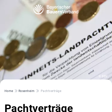
© BBV
Pfadnavigation
Home
Rosenheim
Pachtverträge
Pachtverträge