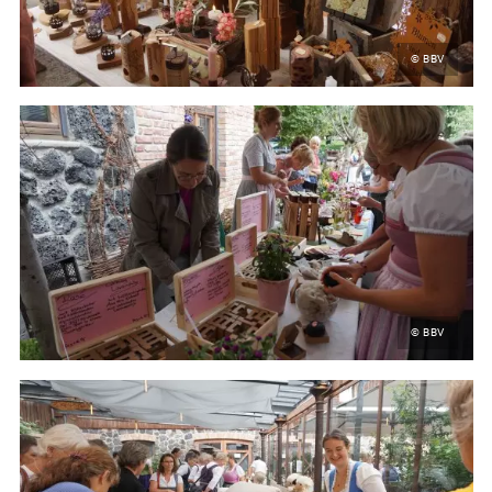
© BBV
© BBV