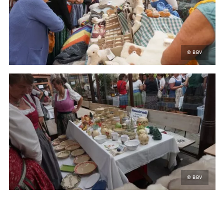
© BBV
© BBV