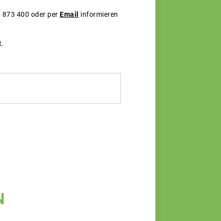
5 873 400 oder per
Email
informieren
t.
N