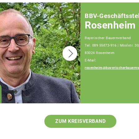
BBV-Geschäftsstel
Rosenheim
Bayerischer Bauernverband
Tel: 089 55873-916 | Möslstr. 30
83024 Rosenheim
E-Mail:
rosenheim@bayerischerbauernv
Josef Steingraber
Sachgebietsleiter
Berufsstand und
öffentliche Belange
ZUM KREISVERBAND