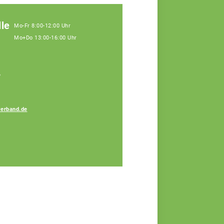
le
Mo-Fr 8:00-12:00 Uhr
Mo+Do 13:00-16:00 Uhr
,
erband.de
Sandra Moser
Fachberaterin