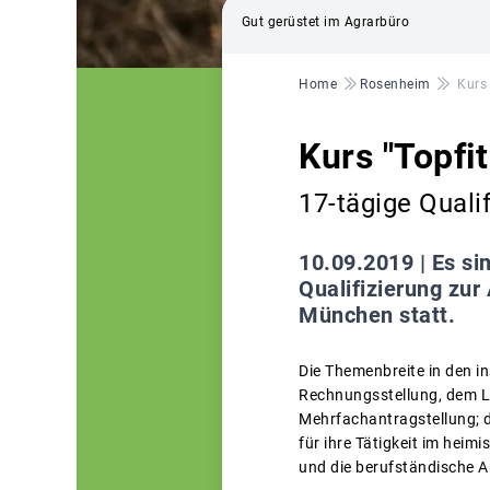
Gut gerüstet im Agrarbüro
Pfadnavigation
Home
Rosenheim
Kurs 
Kurs "Topfi
17-tägige Quali
10.09.2019 |
Es si
Qualifizierung zur
München statt.
Die Themenbreite in den i
Rechnungsstellung, dem Les
Mehrfachantragstellung; 
für ihre Tätigkeit im hei
und die berufständische A