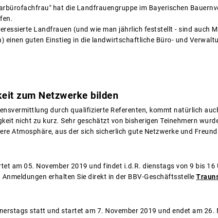
grarbürofachfrau" hat die Landfrauengruppe im Bayerischen Bauernv
fen.
ressierte Landfrauen (und wie man jährlich feststellt - sind auch 
) einen guten Einstieg in die landwirtschaftliche Büro- und Verwa
keit zum Netzwerke bilden
ensvermittlung durch qualifizierte Referenten, kommt natürlich auc
keit nicht zu kurz. Sehr geschätzt von bisherigen Teinehmern wurden
ockere Atmosphäre, aus der sich sicherlich gute Netzwerke und Freun
rtet am 05. November 2019 und findet i.d.R. dienstags von 9 bis 16 Uhr
Anmeldungen erhalten Sie direkt in der BBV-Geschäftsstelle
Trauns
nerstags statt und startet am 7. November 2019 und endet am 26. 