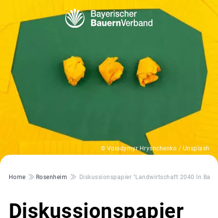
© Volodymyr Hryshchenko / Unsplash
Pfadnavigation
Home
Rosenheim
Diskussionspapier "Landwirtschaft 2040 In Baye
Diskussionspapier