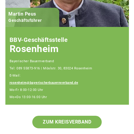
Martin Peus
Geschäftsführer
BBV-Geschäftsstelle
Rosenheim
Bayerischer Bauernverband
Tel: 089 55873-916 | Möslstr. 30, 83024 Rosenheim
E-Mail:
rosenheim@bayerischerbauernverband.de
Mo-Fr 8:00-12:00 Uhr
Mo+Do 13:00-16:00 Uhr
ZUM KREISVERBAND