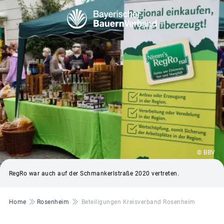
© BBV
RegRo war auch auf der Schmankerlstraße 2020 vertreten.
Pfadnavigation
Home
Rosenheim
Beteiligungen Kreisverband Rosenheim