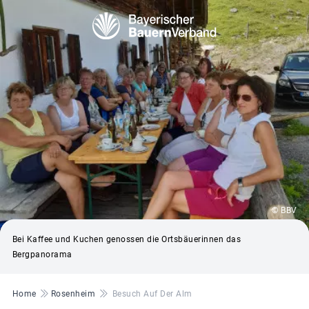
© BBV
Bei Kaffee und Kuchen genossen die Ortsbäuerinnen das
Bergpanorama
Pfadnavigation
Home
Rosenheim
Besuch Auf Der Alm