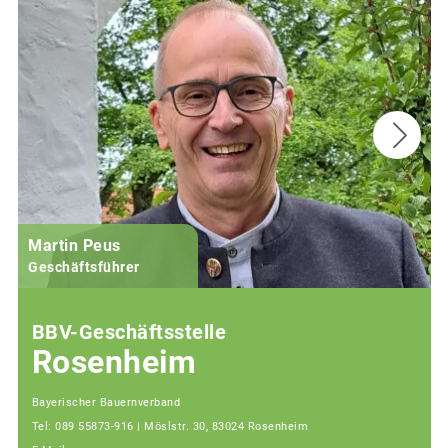
Martin Peus
Geschäftsführer
BBV-Geschäftsstelle
Rosenheim
Bayerischer Bauernverband
Tel: 089 55873-916 | Möslstr. 30, 83024 Rosenheim