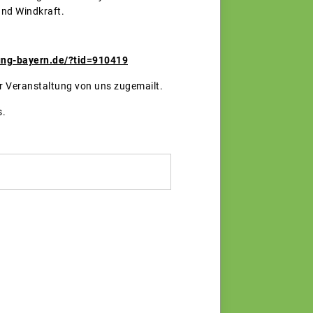
 und Windkraft.
ung-bayern.de/?tid=910419
r Veranstaltung von uns zugemailt.
s.