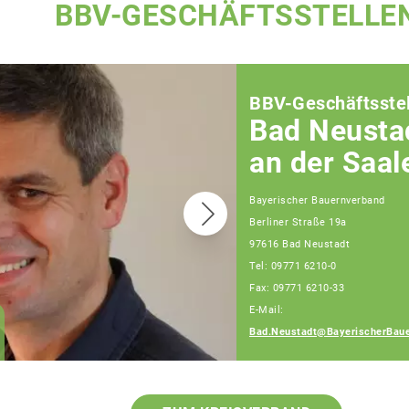
BBV-GESCHÄFTSSTELLE
BBV-Geschäftsstel
Bad Neusta
an der Saal
Bayerischer Bauernverband
Berliner Straße 19a
97616 Bad Neustadt
Tel: 09771 6210-0
Fax: 09771 6210-33
E-Mail:
Andreas Weigand
Bad.Neustadt@BayerischerBaue
Fachberater