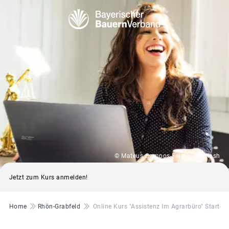
© Mateus Campos-Felipe/unsplash
Jetzt zum Kurs anmelden!
Pfadnavigation
Home
Rhön-Grabfeld
Online Kurs "Assistenz Im Agrarbüro" Startet