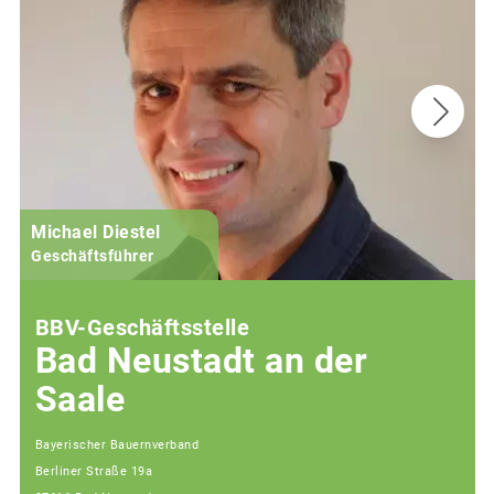
Michael Diestel
Geschäftsführer
BBV-Geschäftsstelle
Bad Neustadt an der
Saale
Bayerischer Bauernverband
Berliner Straße 19a