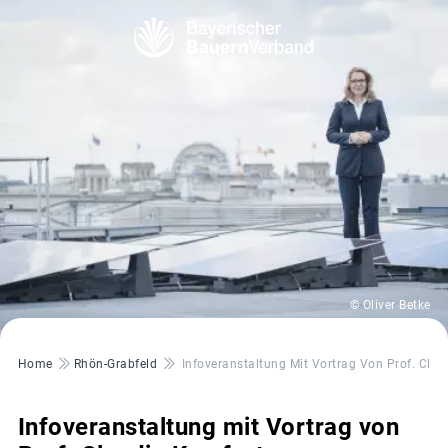
© Oliver Betke
Pfadnavigation
Home
Rhön-Grabfeld
Infoveranstaltung Mit Vortrag Von Prof. Clau
Infoveranstaltung mit Vortrag von