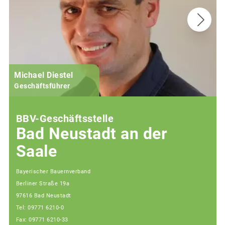
Michael Diestel
Geschäftsführer
BBV-Geschäftsstelle
Bad Neustadt an der
Saale
Bayerischer Bauernverband
Berliner Straße 19a
97616 Bad Neustadt
Tel: 09771 6210-0
Fax: 09771 6210-33