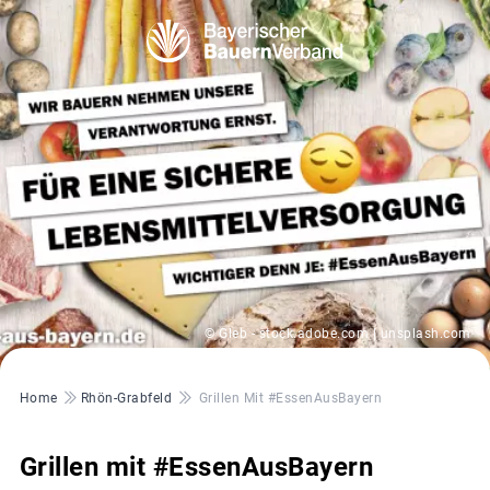
© Gleb - stock.adobe.com | unsplash.com
Pfadnavigation
Home
Rhön-Grabfeld
Grillen Mit #EssenAusBayern
Grillen mit #EssenAusBayern