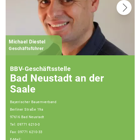
Michael Diestel
Geschäftsführer
BBV-Geschäftsstelle
Bad Neustadt an der
Saale
Bayerischer Bauernverband
Berliner Straße 19a
97616 Bad Neustadt
Tel: 09771 6210-0
Fax: 09771 6210-33
E-Mail: