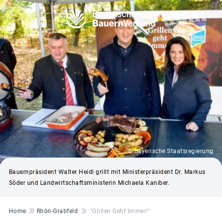
© Bayerische Staatsregierung
Bauernpräsident Walter Heidl grillt mit Ministerpräsident Dr. Markus
Söder und Landwirtschaftsministerin Michaela Kaniber.
Pfadnavigation
Home
Rhön-Grabfeld
"Grillen Geht Immer!"