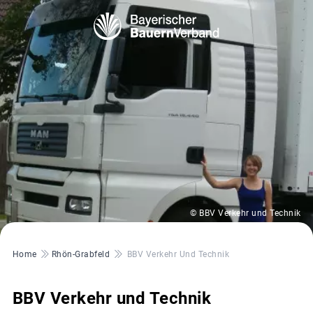
© BBV Verkehr und Technik
Pfadnavigation
Home
Rhön-Grabfeld
BBV Verkehr Und Technik
BBV Verkehr und Technik