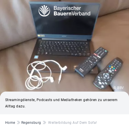
© BBV
Streamingdienste, Podcasts und Mediatheken gehören zu unserem
Alltag dazu.
Pfadnavigation
Home
Regensburg
Weiterbildung Auf Dem Sofa!