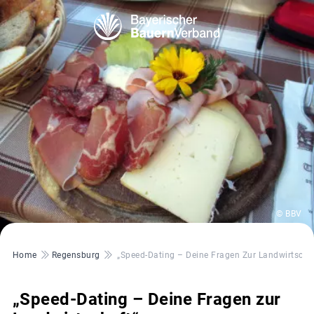
© BBV
Pfadnavigation
Home
Regensburg
„Speed-Dating – Deine Fragen Zur Landwirtscha
„Speed-Dating – Deine Fragen zur