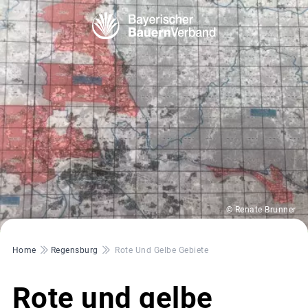
© Renate Brunner
Pfadnavigation
Home
Regensburg
Rote Und Gelbe Gebiete
Rote und gelbe