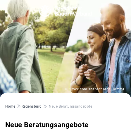
© iStock.com shapecharge, TommL.
Pfadnavigation
Home
Regensburg
Neue Beratungsangebote
Neue Beratungsangebote