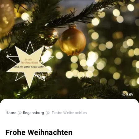
© BBV
Pfadnavigation
Home
Regensburg
Frohe Weihnachten
Frohe Weihnachten