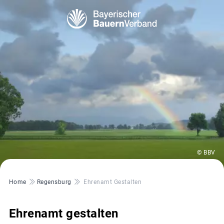
© BBV
Pfadnavigation
Home
Regensburg
Ehrenamt Gestalten
Ehrenamt gestalten