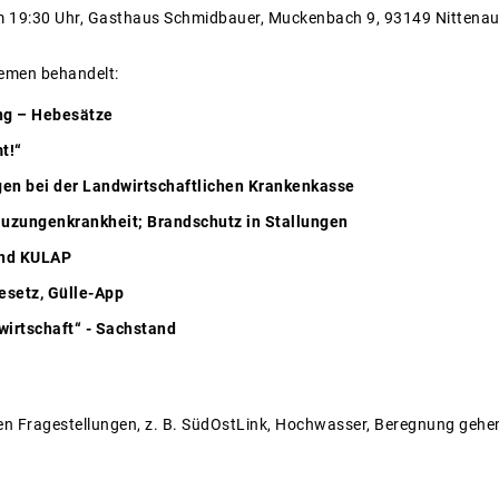
 19:30 Uhr, Gasthaus Schmidbauer, Muckenbach 9, 93149 Nittena
emen behandelt:
ng – Hebesätze
t!“
en bei der Landwirtschaftlichen Krankenkasse
auzungenkrankheit; Brandschutz in Stallungen
und KULAP
setz, Gülle-App
wirtschaft“ - Sachstand
hen Fragestellungen, z. B. SüdOstLink, Hochwasser, Beregnung gehen 