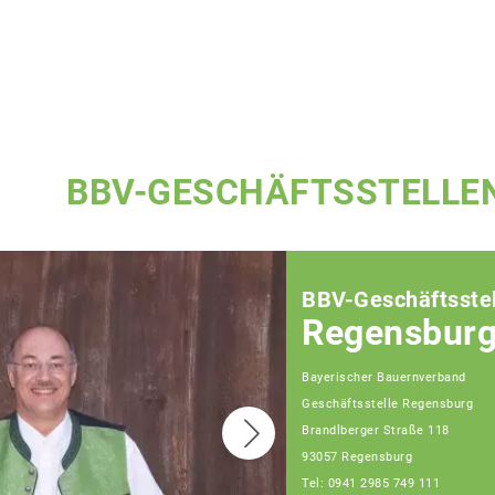
BBV-GESCHÄFTSSTELLE
BBV-Geschäftsstel
Regensbur
Bayerischer Bauernverband
Geschäftsstelle Regensburg
Brandlberger Straße 118
93057 Regensburg
Tel: 0941 2985 749 111