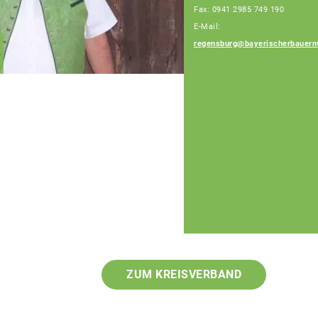
Fax: 0941 2985 749 190
E-Mail:
Andreas Basler
regensburg@bayerischerbauern
Fachberater
ZUM KREISVERBAND