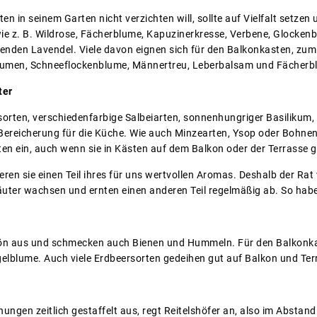
en in seinem Garten nicht verzichten will, sollte auf Vielfalt setzen
wie z. B. Wildrose, Fächerblume, Kapuzinerkresse, Verbene, Glocke
den Lavendel. Viele davon eignen sich für den Balkonkasten, zum Be
lumen, Schneeflockenblume, Männertreu, Leberbalsam und Fächerb
ter
orten, verschiedenfarbige Salbeiarten, sonnenhungriger Basilikum,
 Bereicherung für die Küche. Wie auch Minzearten, Ysop oder Bohnen
ekten ein, auch wenn sie in Kästen auf dem Balkon oder der Terrasse g
eren sie einen Teil ihres für uns wertvollen Aromas. Deshalb der Ra
räuter wachsen und ernten einen anderen Teil regelmäßig ab. So hab
ön aus und schmecken auch Bienen und Hummeln. Für den Balkonkas
elblume. Auch viele Erdbeersorten gedeihen gut auf Balkon und Terr
ngen zeitlich gestaffelt aus, regt Reitelshöfer an, also im Abstan