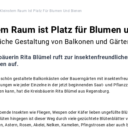
Kleinstem Raum Ist Platz Für Blumen Und Bienen
em Raum ist Platz für Blumen 
liche Gestaltung von Balkonen und Gärte
bäuerin Rita Blümel ruft zur insektenfreundlich
en auf.
 schön gestaltete Balkonkästen oder Bauerngärten mit insektenfre
ungen wie jeder Einzelne in der jetzt beginnenden Saat- und Pflanz
ten kann, hat die Kreisbäuerin Rita Blümel aus Regensburg.
ende Insekten wie Fliegen, Wespen oder Käfer lieben ungefüllte Blü
 Blüten hingegen ist dieser Weg durch viele gezüchtete Blütenblätter 
, Astern, Rosen, Akelei, Nelken, Kamelien, Pfingstrosen aber auch b