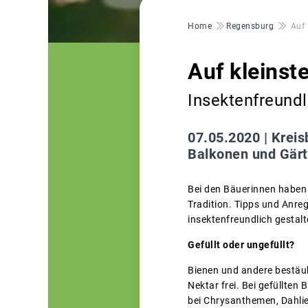
Pfadnavigation
Home
Regensburg
Auf 
Auf kleinst
Insektenfreund
07.05.2020 |
Kreis
Balkonen und Gärt
Bei den Bäuerinnen haben
Tradition. Tipps und Anreg
insektenfreundlich gestal
Gefüllt oder ungefüllt?
Bienen und andere bestäub
Nektar frei. Bei gefüllten
bei Chrysanthemen, Dahlien